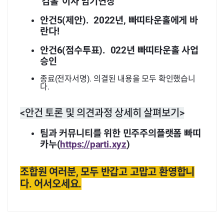
'김홀' 이사 임기연장
안건5(제안). 2022년, 빠띠타운홀에게 바
란다!
안건6(점수투표). 022년 빠띠타운홀 사업
승인
종료(전자서명). 의결된 내용을 모두 확인했습니
다.
<안건 토론 및 의견과정 상세히 살펴보기>
팀과 커뮤니티를 위한 민주주의플랫폼 빠띠
카누(
https://parti.xyz
)
조합원 여러분, 모두 반갑고 고맙고 환영합니
다. 어서오세요.