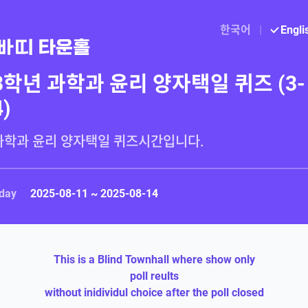
한국어
|
Engli
3학년 과학과 윤리 양자택일 퀴즈 (3-
4)
day
2025-08-11 ~ 2025-08-14
This is a Blind Townhall where show only
poll reults
without inidividul choice after the poll closed