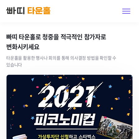
빠띠 타운홀이란?
빠띠 타운홀로 청중을 적극적인 참가자로
변화시키세요
둘러보기
타운홀을 활용한 행사나 회의를 통해 의사결정 방법을 확인할 수
가격
있습니다
문의하기
로그인 · 가입
체험하기
한국어
|
English